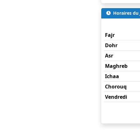
Horaires du 
Vendredi
Fajr
Dohr
Asr
Maghreb
Ichaa
Chorouq
Vendredi
Horaires de pr