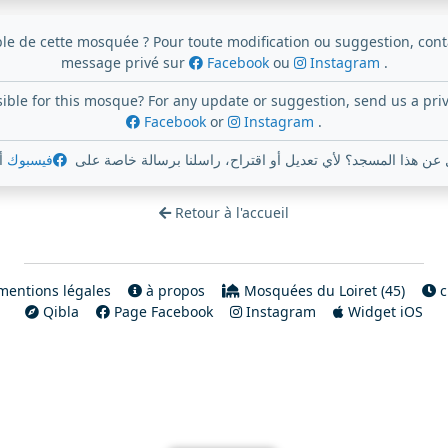
e de cette mosquée ? Pour toute modification ou suggestion, con
message privé sur
Facebook
ou
Instagram
.
ible for this mosque? For any update or suggestion, send us a pr
Facebook
or
Instagram
.
ن هذا المسجد؟ لأي تعديل أو اقتراح، راسلنا برسالة خاصة على
فيسبوك
أ
Retour à l'accueil
entions légales
à propos
Mosquées du Loiret (45)
c
Qibla
Page Facebook
Instagram
Widget iOS