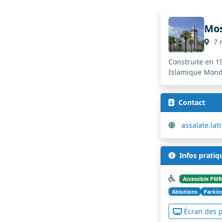
Mos
7 r
Construite en 1
Islamique Mond
Contact
assalate.la
Infos pratiq
Accessible PMR
Ablutions
Parkin
Écran des p