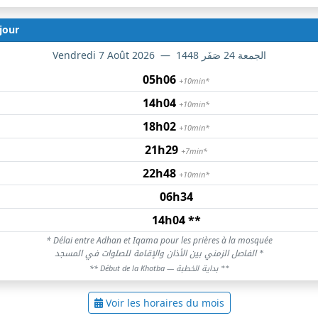
jour
 7 Août 2026
Vendredi 7 Août 2026
—
الجمعة 24 صَفَر 1448
05h06
+10min*
14h04
+10min*
18h02
+10min*
21h29
+7min*
22h48
+10min*
06h34
14h04 **
ières du jour pour Mosquée de Mantes-la-Jolie à Mantes-l
* Délai entre Adhan et Iqama pour les prières à la mosquée
* الفاصل الزمني بين الأذان والإقامة للصلوات في المسجد
** بداية الخطبة
** Début de la Khotba —
Voir les horaires du mois