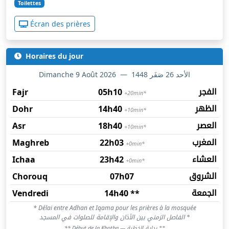
Toilettes
Écran des prières
Horaires du jour
Dimanche 9 Août 2026
Dimanche 9 Août 2026
—
الأحد 26 صَفَر 1448
الفجر
Fajr
05h10
+20min*
الظهر
Dohr
14h40
+10min*
العصر
Asr
18h40
+10min*
المغرب
Maghreb
22h03
+0min*
العشاء
Ichaa
23h42
+0min*
الشروق
Chorouq
07h07
الجمعة
Vendredi
14h40 **
Horaires de prières du jour pour Mosquée de Strasbo
* Délai entre Adhan et Iqama pour les prières à la mosquée
* الفاصل الزمني بين الأذان والإقامة للصلوات في المسجد
** بداية الخطبة
** Début de la Khotba —