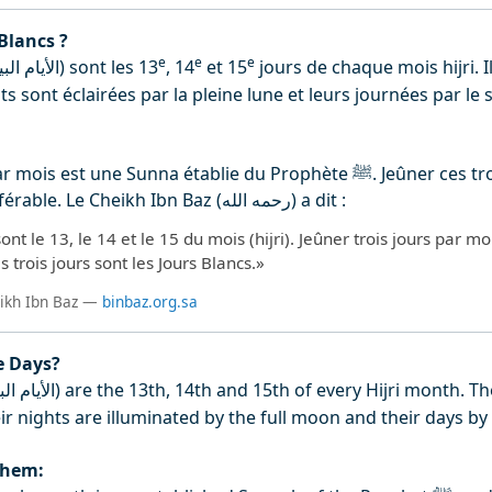
Blancs ?
e
e
e
) sont les 13
, 14
et 15
jours de chaque mois hijri. I
الأيام ال
ts sont éclairées par la pleine lune et leurs journées par le s
t une Sunna établie du Prophète ﷺ. Jeûner ces trois jours lors des
Jours Blancs est préférable. Le Cheikh Ibn Baz (رحمه الله) a dit :
ont le 13, le 14 et le 15 du mois (hijri). Jeûner trois jours par m
s trois jours sont les Jours Blancs.»
eikh Ibn Baz —
binbaz.org.sa
e Days?
) are the 13th, 14th and 15th of every Hijri month. Th
الأيام ا
r nights are illuminated by the full moon and their days by 
them: