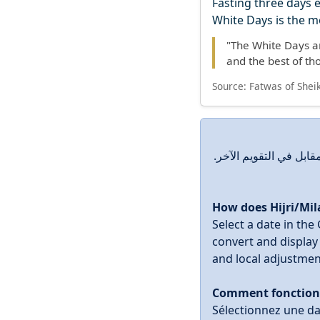
Fasting three days each mo
"The White Days ar
and the best of th
Source: Fatwas of She
لمقابل في التقويم الآخر
How does Hijri/Mil
Select a date in the
convert and display 
and local adjustmen
Comment fonctionne
Sélectionnez une dat