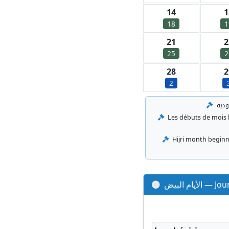
14
1
18
1
21
2
25
2
28
2
2
Les débuts de mois hi
Hijri month beginni
يام البيض