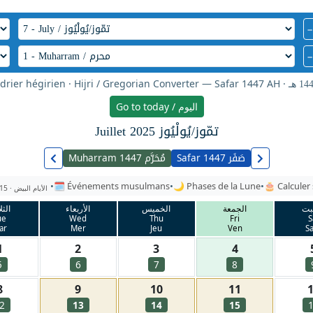
−
−
drier hégirien · Hijri / Gregorian Converter — Safar 1447 AH ·
Go to today / اليوم
Juillet
2025
تمّوز/يُولْيُوز
صَفَر
مُحَرَّم
Muharram 1447
Safar 1447
•
🗓
Événements musulmans
•
🌙
Phases de la Lune
•
🎂
Calculer
15 ·
الأيام البيض
بت
الجمعة
الخميس
الأربعاء
الثل
ue
Wed
Thu
Fri
S
ar
Mer
Jeu
Ven
S
1
2
3
4
5
6
7
8
8
9
10
11
2
13
14
15