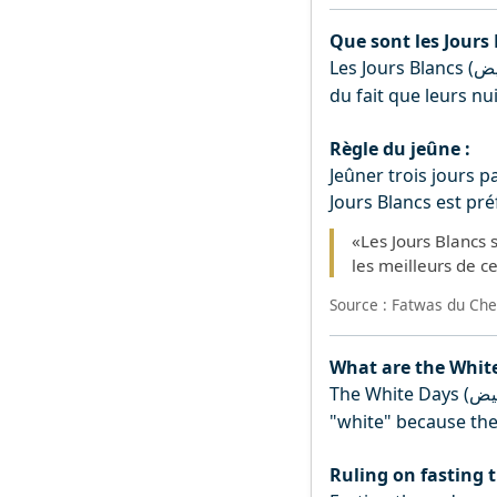
Que sont les Jours 
Les Jours Blancs (
بيض
du fait que leurs nui
Règle du jeûne :
Jeûner trois jours par mois es
«Les Jours Blancs s
les meilleurs de ce
Source : Fatwas du Ch
What are the Whit
The White Days (
لبيض
"white" because thei
Ruling on fasting 