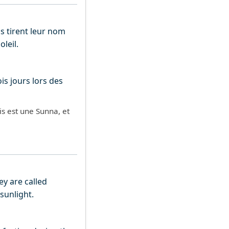
ls tirent leur nom
oleil.
ois est une Sunna, et
ey are called
sunlight.