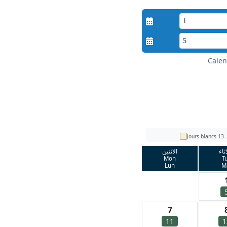
Calen
Jours blancs 13–
اثاء
الاثنين
Mon
T
Lun
M
7
11
1