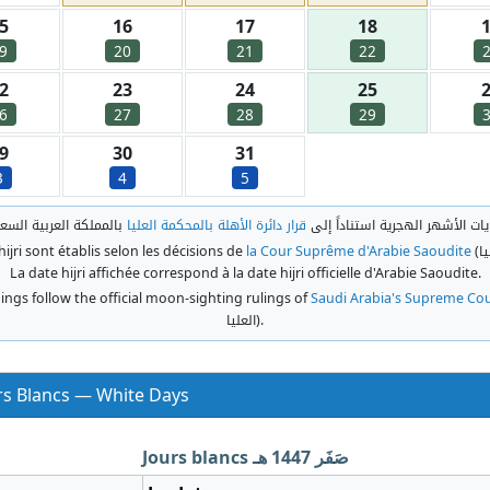
5
16
17
18
9
20
21
22
2
23
24
25
6
27
28
29
9
30
31
3
4
5
دايات الأشهر الهجرية استناداً إلى
قرار دائرة الأهلة بالمحكمة العليا
ا
jri sont établis selon les décisions de
la Cour Suprême d'Arabie Saoudite
(
La date hijri affichée correspond à la date hijri officielle d'Arabie Saoudite.
ngs follow the official moon-sighting rulings of
Saudi Arabia's Supreme Cou
العليا
).
الأ — Jours Blancs — White Days
Jours blancs صَفَر 1447 هـ