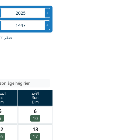
+
+
صَفَر 1447 هـ
 son âge hégirien
الأحد
الس
at
Sun
am
Dim
5
6
9
10
12
13
16
17