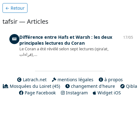
← Retour
tafsir — Articles
Différence entre Hafs et Warsh : les deux
17/05
principales lectures du Coran
Le Coran a été révélé selon sept lectures (qira'at,
قراءات),…
Latrach.net
mentions légales
à propos
Mosquées du Loiret (45)
changement d'heure
Qibla
Page Facebook
Instagram
Widget iOS