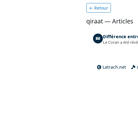
← Retour
qiraat — Articles
Différence entr
Latrach.net
m