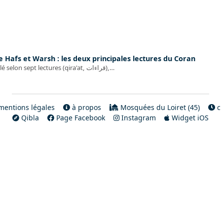
e Hafs et Warsh : les deux principales lectures du Coran
Le Coran a été révélé selon sept lectures (qira'at, قراءات),…
entions légales
à propos
Mosquées du Loiret (45)
c
Qibla
Page Facebook
Instagram
Widget iOS