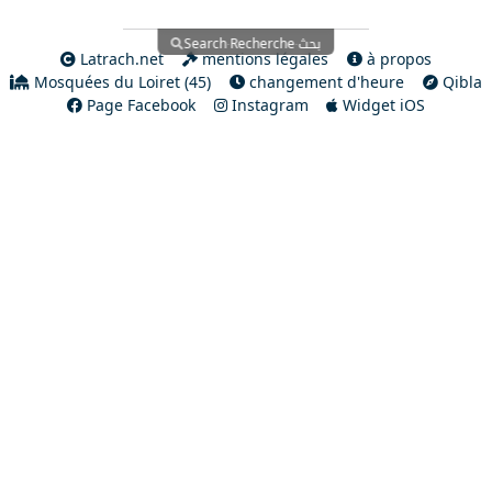
بحث
Search
Recherche
·
·
Latrach.net
mentions légales
à propos
Mosquées du Loiret (45)
changement d'heure
Qibla
Page Facebook
Instagram
Widget iOS