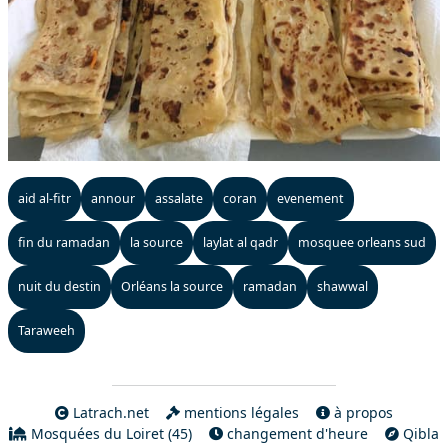
aid al-fitr
annour
assalate
coran
evenement
fin du ramadan
la source
laylat al qadr
mosquee orleans sud
nuit du destin
Orléans la source
ramadan
shawwal
Taraweeh
Latrach.net
mentions légales
à propos
Mosquées du Loiret (45)
changement d'heure
Qibla