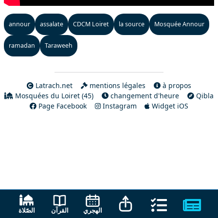
annour
assalate
CDCM Loiret
la source
Mosquée Annour
ramadan
Taraweeh
Latrach.net
mentions légales
à propos
Mosquées du Loiret (45)
changement d'heure
Qibla
Page Facebook
Instagram
Widget iOS
القرآن
الهجري
الصّلاة