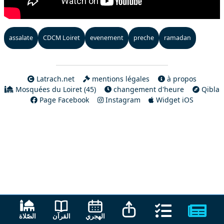
assalate
CDCM Loiret
evenement
preche
ramadan
Latrach.net
mentions légales
à propos
Mosquées du Loiret (45)
changement d'heure
Qibla
Page Facebook
Instagram
Widget iOS
القرآن
الهجري
الصّلاة