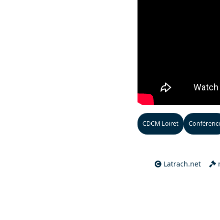
CDCM Loiret
Conférenc
Latrach.net
m