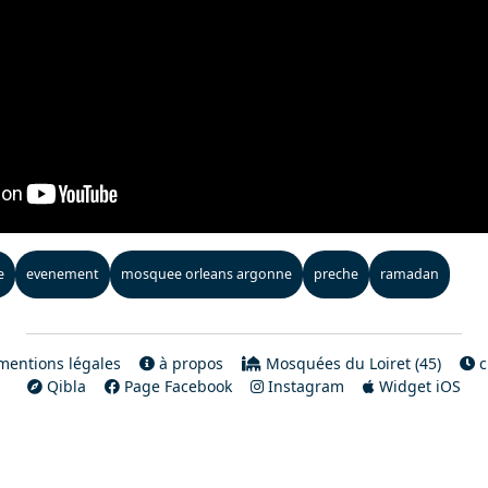
e
evenement
mosquee orleans argonne
preche
ramadan
entions légales
à propos
Mosquées du Loiret (45)
c
Qibla
Page Facebook
Instagram
Widget iOS