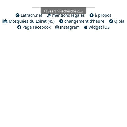
بحث
Search
Recherche
·
·
Latrach.net
mentions légales
à propos
Mosquées du Loiret (45)
changement d'heure
Qibla
Page Facebook
Instagram
Widget iOS